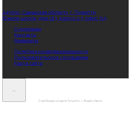
оператора Сколково
445000, Самарская область, г. Тольятти,
Южное шоссе, дом 163, корпус 2.3, офис 315
О компании
Контакты
Реквизиты
Политика конфиденциальности
Пользовательское соглашение
Карта сайта
Все права защищены © 2012-2026, Star‑Tender.ru
СтарТендер на карте Тольятти — Яндекс Карты