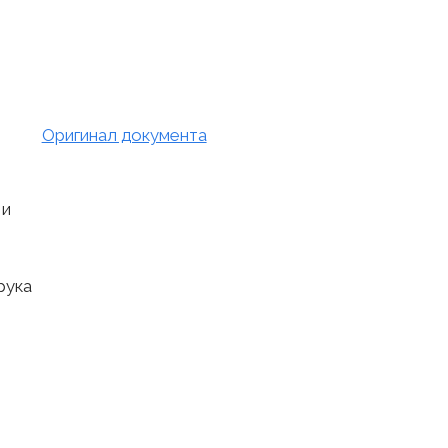
Оригинал документа
 и
рука