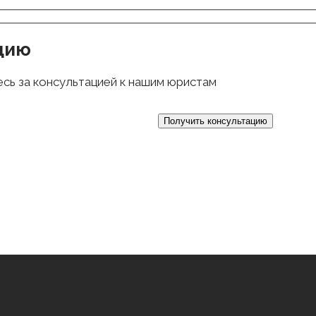
цию
есь за консультацией к нашим юристам
анных