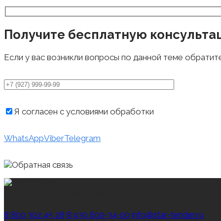
Получите бесплатную консульта
Если у вас возникли вопросы по данной теме обратит
Я согласен с условиями обработки
персональных д
WhatsApp
Viber
Telegram
тендерное и юридическое
сопровождение госзакупок
8 800 302 45 28
8 930 600‑34‑00
info@star-tender.ru