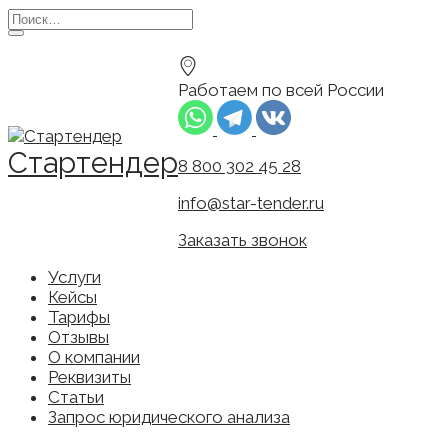
Перейти
Search
к
for:
содержанию
Работаем по всей России
Стартендер
8 800 302 45 28
info@star-tender.ru
Заказать звонок
Услуги
Кейсы
Тарифы
Отзывы
О компании
Реквизиты
Статьи
Запрос юридического анализа