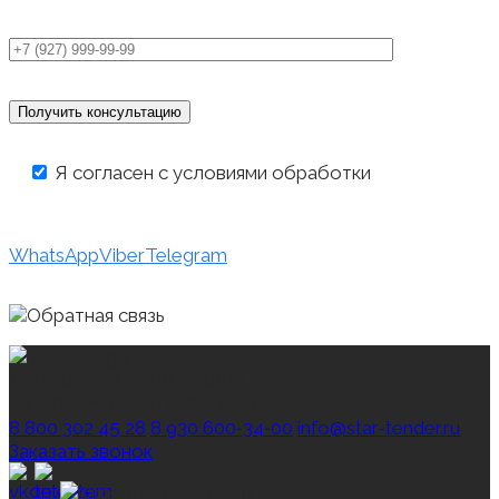
Я согласен с условиями обработки
персональных данных
WhatsApp
Viber
Telegram
тендерное и юридическое
сопровождение госзакупок
8 800 302 45 28
8 930 600‑34‑00
info@star-tender.ru
Заказать звонок
Резидент