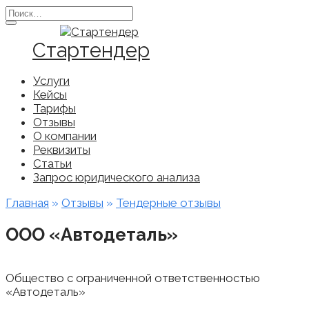
Перейти
Search
к
for:
содержанию
Стартендер
Услуги
Кейсы
Тарифы
Отзывы
О компании
Реквизиты
Статьи
Запрос юридического анализа
Главная
»
Отзывы
»
Тендерные отзывы
ООО «Автодеталь»
Общество с ограниченной ответственностью
«Автодеталь»