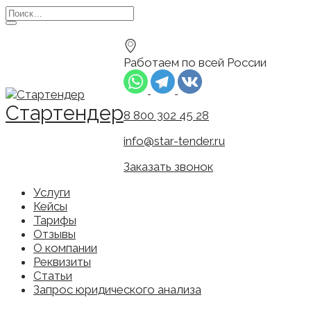
Перейти
Search
к
for:
содержанию
Работаем по всей России
Стартендер
8 800 302 45 28
info@star-tender.ru
Заказать звонок
Услуги
Кейсы
Тарифы
Отзывы
О компании
Реквизиты
Статьи
Запрос юридического анализа