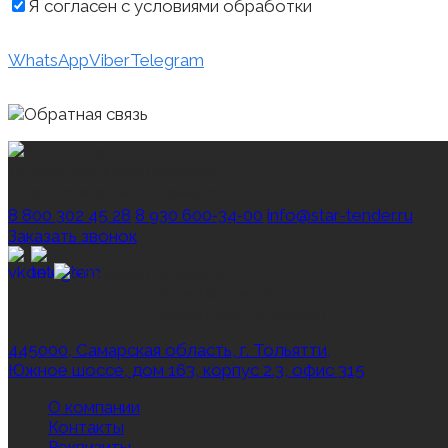
Я согласен с условиями обработки
персональных д
WhatsApp
Viber
Telegram
тендерное и юридическое
сопровождение госзакупок
8 800 302 45 28
8 930 600‑34‑00
info@star-tender.ru
Заказать звонок
Резидент
регионального
оператора Сколково
445000, Самарская область, г. Тольятти,
Южное шоссе, дом 163, корпус 2.3, офис 315
О компании
Контакты
Реквизиты