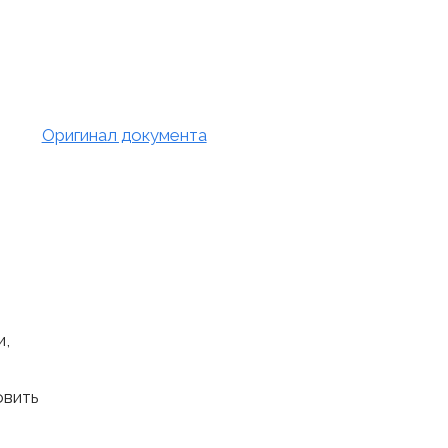
Оригинал документа
и,
овить