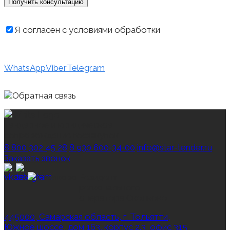
Я согласен с условиями обработки
персональных данных
WhatsApp
Viber
Telegram
тендерное и юридическое
сопровождение госзакупок
8 800 302 45 28
8 930 600‑34‑00
info@star-tender.ru
Заказать звонок
Резидент
регионального
оператора Сколково
445000, Самарская область, г. Тольятти,
Южное шоссе, дом 163, корпус 2.3, офис 315