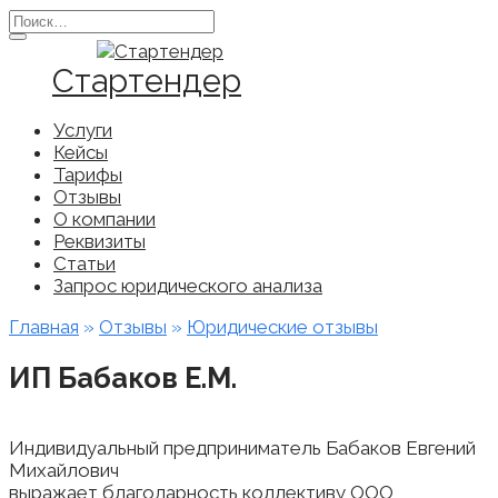
Перейти
Search
к
for:
содержанию
Стартендер
Услуги
Кейсы
Тарифы
Отзывы
О компании
Реквизиты
Статьи
Запрос юридического анализа
Главная
»
Отзывы
»
Юридические отзывы
ИП Бабаков Е.М.
Индивидуальный предприниматель Бабаков Евгений
Михайлович
выражает благодарность коллективу ООО