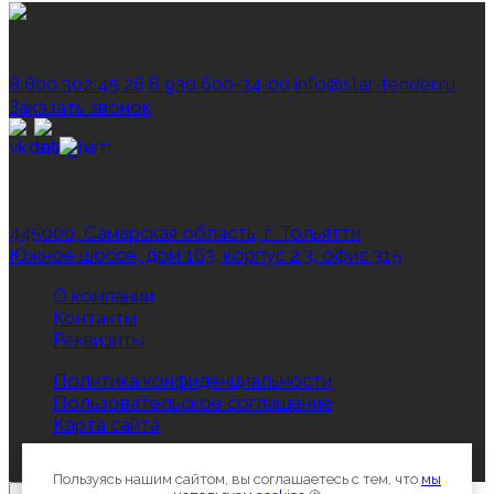
тендерное и юридическое
сопровождение госзакупок
8 800 302 45 28
8 930 600‑34‑00
info@star-tender.ru
Заказать звонок
Резидент
регионального
оператора Сколково
445000, Самарская область, г. Тольятти,
Южное шоссе, дом 163, корпус 2.3, офис 315
О компании
Контакты
Реквизиты
Политика конфиденциальности
Пользовательское соглашение
Карта сайта
Все права защищены © 2012-2026, Star‑Tender.ru
Пользуясь нашим сайтом, вы соглашаетесь с тем, что
мы