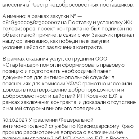
внесения в Реестр недобросовестных поставщиков.
А именно: в рамках закупки № —
0818500005823000007 на Поставку и установку ЖК-
телевизоров, проект контракта не был подписан по
объективной причине, в связи с чем Заказчик признал
нашу организацию, как победителя закупки,
уклонившейся от заключения контракта.
В рамках оказания услуг, сотрудники ООО
«СтарТендер» помогли сформировать правовую
позицию и подготовить необходимый пакет
документов для антимонопольной службы; в
пояснениях для комиссии УФАС грамотно изложили
доводы в подтверждение добропорядочности и
добросовестности действий ИП Косенко Е.Ф. в
рамках заключения контракта, и доказали отсутствие
с нашей стороны виновного поведения.
30.10.2023 Управлении Федеральной
антимонопольной службы по Краснодарскому Краю
прошло рассмотрение вопроса о включении/не
включении сведений об ИП Косенко Е.Ф. в Реестр