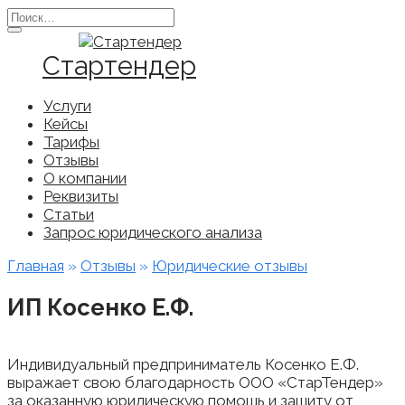
Перейти
Search
к
for:
содержанию
Стартендер
Услуги
Кейсы
Тарифы
Отзывы
О компании
Реквизиты
Статьи
Запрос юридического анализа
Главная
»
Отзывы
»
Юридические отзывы
ИП Косенко Е.Ф.
Индивидуальный предприниматель Косенко Е.Ф.
выражает свою благодарность ООО «СтарТендер»
за оказанную юридическую помощь и защиту от