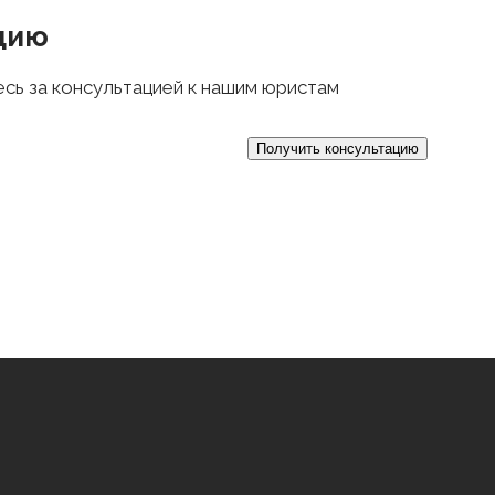
цию
есь за консультацией к нашим юристам
анных