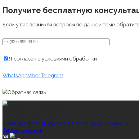
Получите бесплатную консульта
Если у вас возникли вопросы по данной теме обратит
Я согласен с условиями обработки
персональных д
WhatsApp
Viber
Telegram
тендерное и юридическое
сопровождение госзакупок
8 800 302 45 28
8 930 600‑34‑00
info@star-tender.ru
Заказать звонок