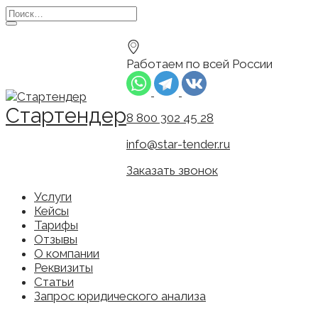
Перейти
Search
к
for:
содержанию
Работаем по всей России
Стартендер
8 800 302 45 28
info@star-tender.ru
Заказать звонок
Услуги
Кейсы
Тарифы
Отзывы
О компании
Реквизиты
Статьи
Запрос юридического анализа