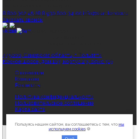
сопровождение госзакупок
8 800 302 45 28
8 930 600‑34‑00
info@star-tender.ru
Заказать звонок
Резидент
регионального
оператора Сколково
445000, Самарская область, г. Тольятти,
Южное шоссе, дом 163, корпус 2.3, офис 315
О компании
Контакты
Реквизиты
Политика конфиденциальности
Пользовательское соглашение
Карта сайта
Все права защищены © 2012-2026, Star‑Tender.ru
Пользуясь нашим сайтом, вы соглашаетесь с тем, что
мы
используем cookies
🍪