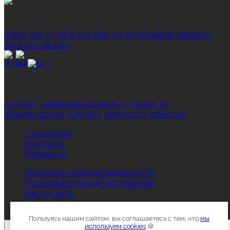
тендерное и юридическое
сопровождение госзакупок
8 800 302 45 28
8 930 600‑34‑00
info@star-tender.ru
Заказать звонок
Резидент
регионального
оператора Сколково
445000, Самарская область, г. Тольятти,
Южное шоссе, дом 163, корпус 2.3, офис 315
О компании
Контакты
Реквизиты
Политика конфиденциальности
Пользовательское соглашение
Карта сайта
Все права защищены © 2012-2026, Star‑Tender.ru
Пользуясь нашим сайтом, вы соглашаетесь с тем, что
мы
используем cookies
🍪