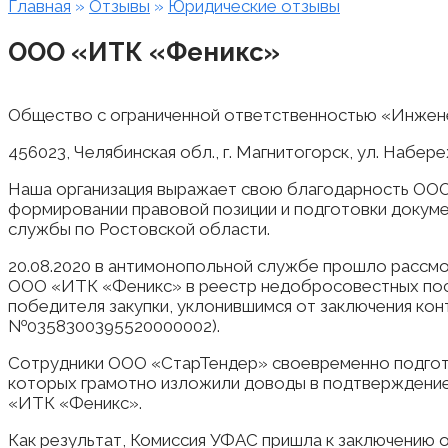
Главная
»
Отзывы
»
Юридические отзывы
ООО «ИТК «Феникс»
Общество с ограниченной ответственностью «Инжен
456023, Челябинская обл., г. Магнитогорск, ул. Набереж
Наша организация выражает свою благодарность ООО
формировании правовой позиции и подготовки докум
службы по Ростовской области.
20.08.2020 в антимонопольной службе прошло рассмо
ООО «ИТК «Феникс» в реестр недобросовестных поста
победителя закупки, уклонившимся от заключения кон
№0358300395520000002).
Сотрудники ООО «СтарТендер» своевременно подгот
которых грамотно изложили доводы в подтверждени
«ИТК «Феникс».
Как результат, Комиссия УФАС пришла к заключению о