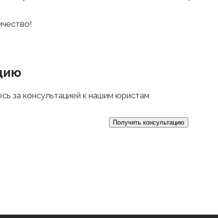
ичество!
цию
есь за консультацией к нашим юристам
 данных