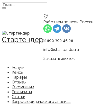
Перейти
Search
к
for:
содержанию
Работаем по всей России
Стартендер
8 800 302 45 28
info@star-tender.ru
Заказать звонок
Услуги
Кейсы
Тарифы
Отзывы
О компании
Реквизиты
Статьи
Запрос юридического анализа