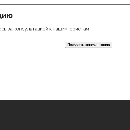
цию
есь за консультацией к нашим юристам
анных