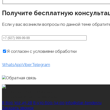
Получите бесплатную консульта
Если у вас возникли вопросы по данной теме обратит
Я согласен с условиями обработки
персональных д
WhatsApp
Viber
Telegram
тендерное и юридическое
сопровождение госзакупок
8 800 302 45 28
8 930 600‑34‑00
info@star-tender.ru
Заказать звонок