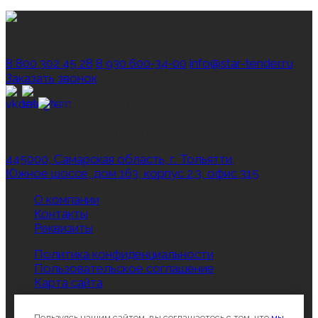
тендерное и юридическое
сопровождение госзакупок
8 800 302 45 28
8 930 600‑34‑00
info@star-tender.ru
Заказать звонок
Резидент
регионального
оператора Сколково
445000, Самарская область, г. Тольятти,
Южное шоссе, дом 163, корпус 2.3, офис 315
О компании
Контакты
Реквизиты
Политика конфиденциальности
Пользовательское соглашение
Карта сайта
Все права защищены © 2012-2026, Star‑Tender.ru
Пользуясь нашим сайтом, вы соглашаетесь с тем, что
мы