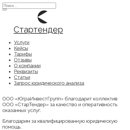
Перейти
Search
к
for:
содержанию
Стартендер
Услуги
Кейсы
Тарифы
Отзывы
О компании
Реквизиты
Статьи
Запрос юридического анализа
ООО «ЮграИнвестГрупп» благодарит коллектив
ООО «СтарТендер» за качество и оперативность
оказанных услуг.
Благодарим за квалифицированную юридическую
помощь.