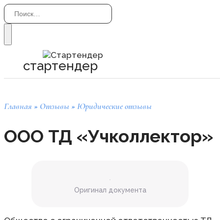
Перейти
Search
к
for:
содержанию
стартендер
Главная
»
Отзывы
»
Юридические отзывы
ООО ТД «Учколлектор»
Оригинал документа