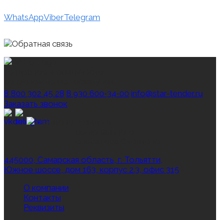
WhatsApp
Viber
Telegram
тендерное и юридическое
сопровождение госзакупок
8 800 302 45 28
8 930 600‑34‑00
info@star-tender.ru
Заказать звонок
Резидент
регионального
оператора Сколково
445000, Самарская область, г. Тольятти,
Южное шоссе, дом 163, корпус 2.3, офис 315
О компании
Контакты
Реквизиты