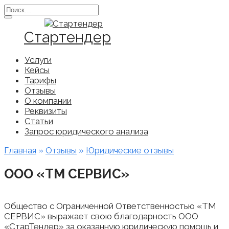
Перейти
Search
к
for:
содержанию
Стартендер
Услуги
Кейсы
Тарифы
Отзывы
О компании
Реквизиты
Статьи
Запрос юридического анализа
Главная
»
Отзывы
»
Юридические отзывы
ООО «ТМ СЕРВИС»
Общество с Ограниченной Ответственностью «ТМ
СЕРВИС» выражает свою благодарность ООО
«СтарТендер» за оказанную юридическую помощь и