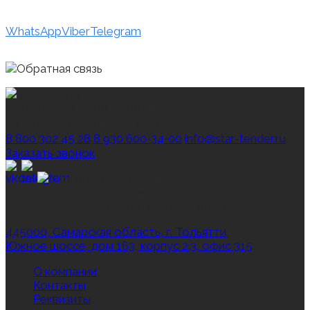
WhatsApp
Viber
Telegram
тендерное и юридическое
сопровождение госзакупок
8 800 302 45 28
8 930 600‑34‑00
info@star-tender.ru
Заказать звонок
Резидент
регионального
оператора Сколково
445000, Самарская область, г. Тольятти,
Южное шоссе, дом 163, корпус 2.3, офис 315
О компании
Контакты
Реквизиты