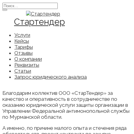
Перейти
Search
к
for:
содержанию
Стартендер
Услуги
Кейсы
Тарифы
Отзывы
О компании
Реквизиты
Статьи
Запрос юридического анализа
Благодарим коллектив ООО «СтарТендер» за
качество и оперативность в сотрудничестве по
оказанию юридической услуги защиты организации в
Управлении Федеральной антимонопольной службы
по Мурманской области.
А именно, по причине малого опыта и стечения ряда