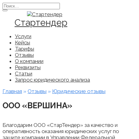
Перейти
Search
к
for:
содержанию
Стартендер
Услуги
Кейсы
Тарифы
Отзывы
О компании
Реквизиты
Статьи
Запрос юридического анализа
Главная
»
Отзывы
»
Юридические отзывы
ООО «ВЕРШИНА»
Благодарим ООО «СтарТендер» за качество и
оперативность оказания юридических услуг по
защите компании в Управлении Федеральной