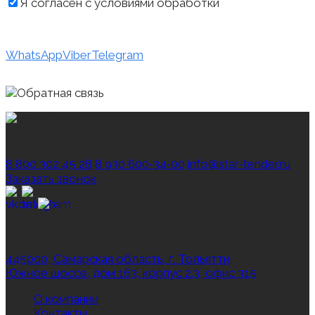
Я согласен с условиями обработки
персональных данных
WhatsApp
Viber
Telegram
тендерное и юридическое
сопровождение госзакупок
8 800 302 45 28
8 930 600‑34‑00
info@star-tender.ru
Заказать звонок
Резидент
регионального
оператора Сколково
445000, Самарская область, г. Тольятти,
Южное шоссе, дом 163, корпус 2.3, офис 315
О компании
Контакты