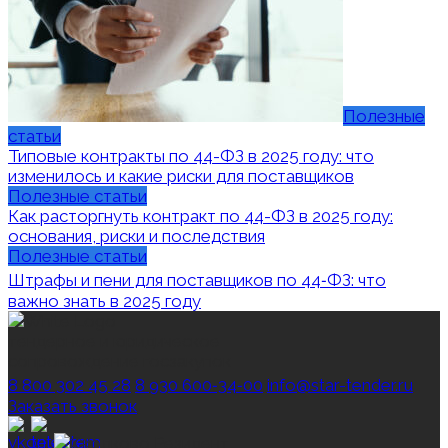
Полезные
статьи
Типовые контракты по 44-ФЗ в 2025 году: что
изменилось и какие риски для поставщиков
Полезные статьи
Как расторгнуть контракт по 44-ФЗ в 2025 году:
основания, риски и последствия
Полезные статьи
Штрафы и пени для поставщиков по 44‑ФЗ: что
важно знать в 2025 году
тендерное и юридическое
сопровождение госзакупок
8 800 302 45 28
8 930 600‑34‑00
info@star-tender.ru
Заказать звонок
Резидент