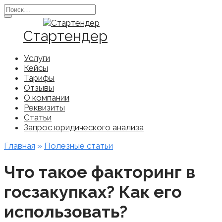
Перейти
Search
к
for:
содержанию
Стартендер
Услуги
Кейсы
Тарифы
Отзывы
О компании
Реквизиты
Статьи
Запрос юридического анализа
Главная
»
Полезные статьи
Что такое факторинг в
госзакупках? Как его
использовать?