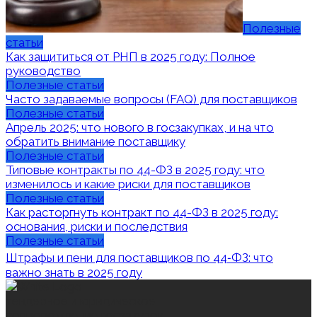
Полезные
статьи
Как защититься от РНП в 2025 году: Полное
руководство
Полезные статьи
Часто задаваемые вопросы (FAQ) для поставщиков
Полезные статьи
Апрель 2025: что нового в госзакупках, и на что
обратить внимание поставщику
Полезные статьи
Типовые контракты по 44-ФЗ в 2025 году: что
изменилось и какие риски для поставщиков
Полезные статьи
Как расторгнуть контракт по 44-ФЗ в 2025 году:
основания, риски и последствия
Полезные статьи
Штрафы и пени для поставщиков по 44‑ФЗ: что
важно знать в 2025 году
тендерное и юридическое
сопровождение госзакупок