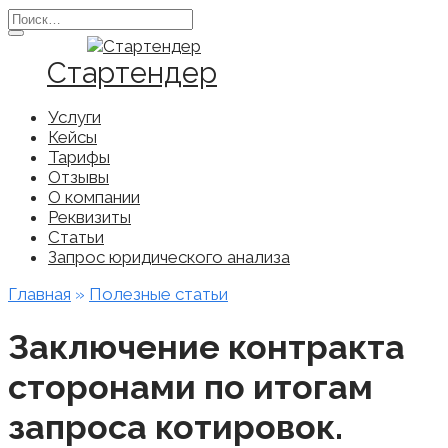
Перейти
Search
к
for:
содержанию
Стартендер
Услуги
Кейсы
Тарифы
Отзывы
О компании
Реквизиты
Статьи
Запрос юридического анализа
Главная
»
Полезные статьи
Заключение контракта
сторонами по итогам
запроса котировок.