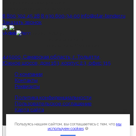
тендерное и юридическое
сопровождение госзакупок
8 800 302 45 28
8 930 600‑34‑00
info@star-tender.ru
Заказать звонок
Резидент
регионального
оператора Сколково
445000, Самарская область, г. Тольятти,
Южное шоссе, дом 163, корпус 2.3, офис 315
О компании
Контакты
Реквизиты
Политика конфиденциальности
Пользовательское соглашение
Карта сайта
Все права защищены © 2012-2026, Star‑Tender.ru
Пользуясь нашим сайтом, вы соглашаетесь с тем, что
мы
используем cookies
🍪