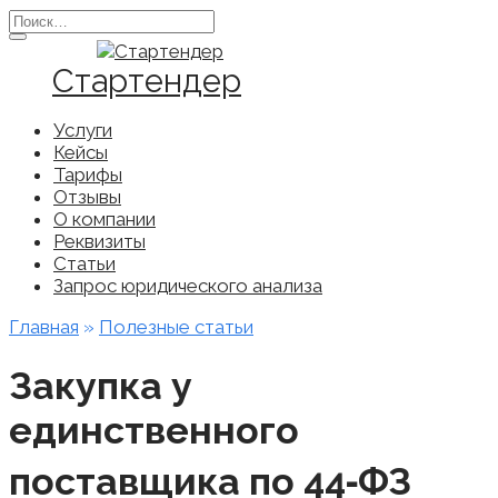
Перейти
Search
к
for:
содержанию
Стартендер
Услуги
Кейсы
Тарифы
Отзывы
О компании
Реквизиты
Статьи
Запрос юридического анализа
Главная
»
Полезные статьи
Закупка у
единственного
поставщика по 44‑ФЗ