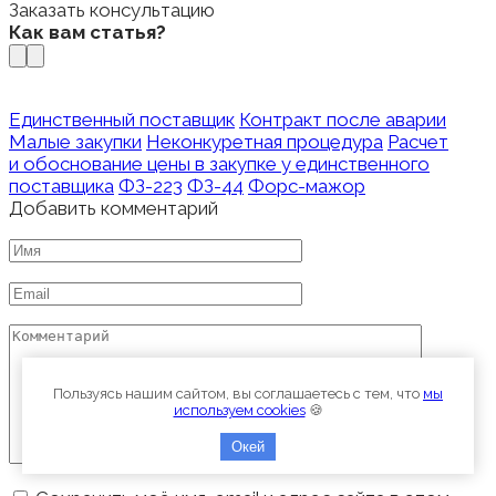
Заказать консультацию
Как вам статья?
Единственный поставщик
Контракт после аварии
Малые закупки
Неконкуретная процедура
Расчет
и обоснование цены в закупке у единственного
поставщика
ФЗ-223
ФЗ-44
Форс-мажор
Добавить комментарий
Имя
*
Email
*
Комментарий
Пользуясь нашим сайтом, вы соглашаетесь с тем, что
мы
используем cookies
🍪
Окей