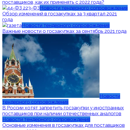
поставщиков, как их применять с 2022 года?
Новости тендерного сопровождения
Обзор изменений в госзакупках за 3 квартал 2021
года
Новости тендерного сопровождения
Важные новости о госзакупках за сентябрь 2021 года
Новости
тендерного сопровождения
В России хотят запретить госзакупки у иностранных
поставщиков при наличии отечественных аналогов
Новости тендерного сопровождения
Основные изменения в госзакупках для поставщиков