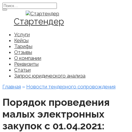
Перейти
Search
к
for:
содержанию
Стартендер
Услуги
Кейсы
Тарифы
Отзывы
О компании
Реквизиты
Статьи
Запрос юридического анализа
Главная
»
Новости тендерного сопровождения
Порядок проведения
малых электронных
закупок с 01.04.2021: