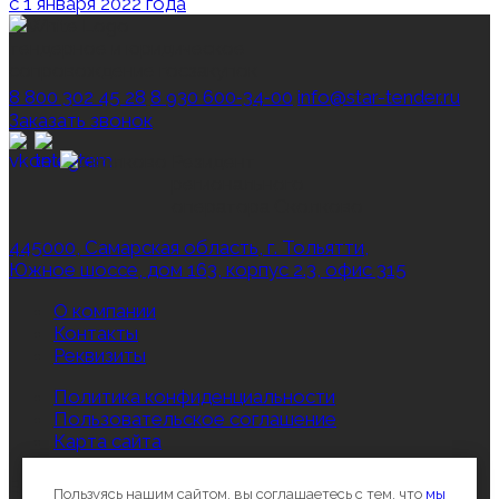
с 1 января 2022 года
тендерное и юридическое
сопровождение госзакупок
8 800 302 45 28
8 930 600‑34‑00
info@star-tender.ru
Заказать звонок
Резидент
регионального
оператора Сколково
445000, Самарская область, г. Тольятти,
Южное шоссе, дом 163, корпус 2.3, офис 315
О компании
Контакты
Реквизиты
Политика конфиденциальности
Пользовательское соглашение
Карта сайта
Все права защищены © 2012-2026, Star‑Tender.ru
Пользуясь нашим сайтом, вы соглашаетесь с тем, что
мы