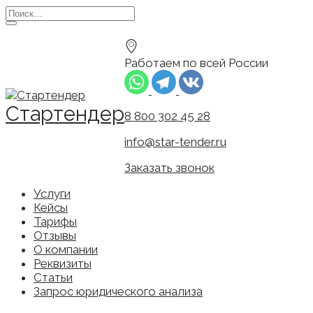
Перейти
Search
к
for:
содержанию
Работаем по всей России
Стартендер
8 800 302 45 28
info@star-tender.ru
Заказать звонок
Услуги
Кейсы
Тарифы
Отзывы
О компании
Реквизиты
Статьи
Запрос юридического анализа