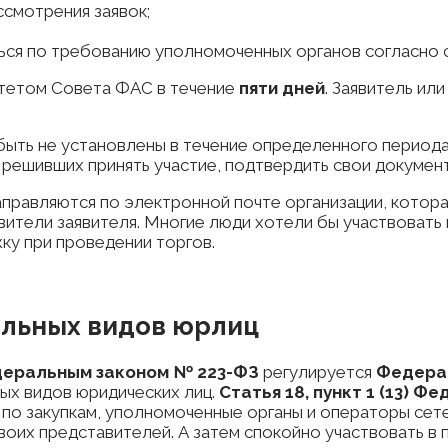
ссмотрения заявок;
я по требованию уполномоченных органов согласно с ч.
итетом Совета ФАС в течение
пяти дней
. Заявитель ил
быть не установлены в течение определенного период
 решивших принять участие, подтвердить свои докумен
аправляются по электронной почте организации, котора
ители заявителя. Многие люди хотели бы участвовать в
у при проведении торгов.
ельных видов юрлиц
еральным законом № 223-ФЗ
регулируется
Федера
ных видов юридических лиц.
Статья 18, пункт 1 (13) 
 по закупкам, уполномоченные органы и операторы сет
воих представителей. А затем спокойно участвовать 