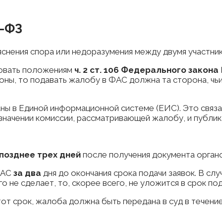
4-ФЗ
снения спора или недоразумения между двумя участник
вовать положениям
ч. 2 ст. 106 Федерального закон
ны, то подавать жалобу в ФАС должна та сторона, чь
 в Единой информационной системе (ЕИС). Это связано
значении комиссии, рассматривающей жалобу, и публик
позднее трех дней
после получения документа орган
ФАС
за два
дня до окончания срока подачи заявок. В слу
 не сделает, то, скорее всего, не уложится в срок по
тот срок, жалоба должна быть передана в суд в течени