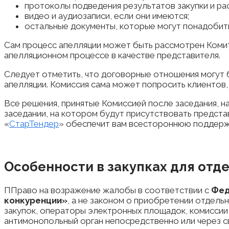
протоколы подведения результатов закупки и ра
видео и аудиозаписи, если они имеются;
остальные документы, которые могут понадобитьс
Сам процесс апелляции может быть рассмотрен Ком
апелляционном процессе в качестве представителя.
Следует отметить, что договорные отношения могут 
апелляции. Комиссия сама может попросить клиентов,
Все решения, принятые Комиссией после заседания, н
заседании, на котором будут присутствовать представ
«
СтарТендер
» обеспечит вам всестороннюю поддержк
Особенности в закупках для отд
ППраво на возражение жалобы в соответствии с
Фед
конкуренции»
, а не законом о приобретении отдель
закупок, операторы электронных площадок, комиссии
антимонопольный орган непосредственно или через с