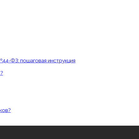
№44-ФЗ: пошаговая инструкция
о?
ков?