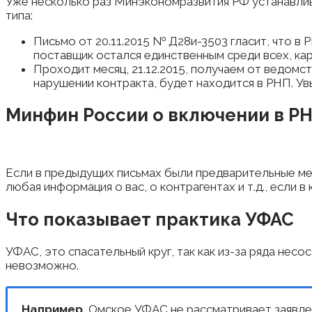
Уже несколько раз Минэкономразвития РФ устанавлива
типа:
Письмо от 20.11.2015 № Д28и-3503 гласит, что в
поставщик остался единственным среди всех, кар
Проходит месяц, 21.12.2015, получаем от ведом
нарушении контракта, будет находится в РНП. Увы
Минфин России о включении в Р
Если в предыдущих письмах были предварительные ме
любая информация о вас, о контрагентах и т.д., если в
Что показывает практика УФАС
УФАС, это спасательный круг, так как из-за ряда не
невозможно.
Например
, Омское УФАС не рассматривает заявл