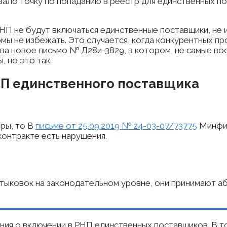
ло точку по попаданию в реестр для единственных пос
 РНП не будут включаться единственные поставщики, не 
мы не избежать. Это случается, когда конкурентных пр
ства новое письмо № Д28и-3829, в котором, не самые 
, но это так.
НП единственного поставщика
ры, то В
письме от 25.09.2019 № 24-03-07/73775
Минфин
 контракте есть нарушения.
состыковок на законодательном уровне, они принимают 
ения о включении в РНП единственных поставщиков. В 