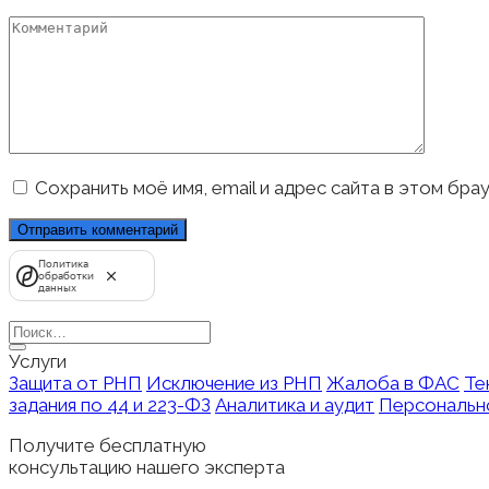
*
Комментарий
Сохранить моё имя, email и адрес сайта в этом бр
Политика
обработки
данных
Search
for:
Услуги
Защита от РНП
Исключение из РНП
Жалоба в ФАС
Те
задания по 44 и 223-ФЗ
Аналитика и аудит
Персонально
Получите бесплатную
консультацию нашего эксперта