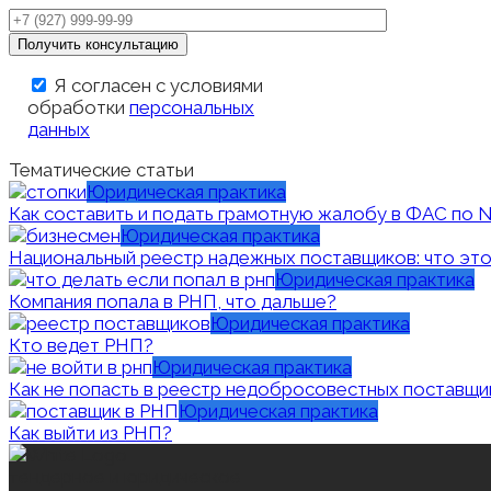
Я согласен с условиями
обработки
персональных
данных
Тематические статьи
Юридическая практика
Как составить и подать грамотную жалобу в ФАС по 
Юридическая практика
Национальный реестр надежных поставщиков: что эт
Юридическая практика
Компания попала в РНП, что дальше?
Юридическая практика
Кто ведет РНП?
Юридическая практика
Как не попасть в реестр недобросовестных поставщи
Юридическая практика
Как выйти из РНП?
тендерное и юридическое