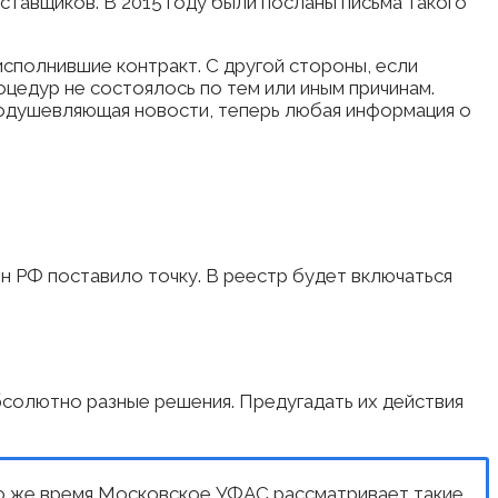
тавщиков. В 2015 году были посланы письма такого
исполнившие контракт. С другой стороны, если
оцедур не состоялось по тем или иным причинам.
воодушевляющая новости, теперь любая информация о
 РФ поставило точку. В реестр будет включаться
абсолютно разные решения. Предугадать их действия
то же время Московское УФАС рассматривает такие