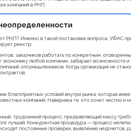
ких компаний в РНП.
 неопределенности
ует РНП? Именно в такой постановке вопроса, УФАС п
ирует реестр:
ентов, заказчиков работать по конкретным, оговоренн
т экономику любой компании, забирает возможности и т
 компаний злоумышленников. Когда организация не стан
контрактов.
ие благоприятных условий внутри рынка, которая имеет
естных компаний. Наверняка те, кто хочет честно и н
нный, трудоемкий процесс, предъявляющий массу требов
тоге лучший. Конкурентная процедура — процесс нелегк
исходят постоянные проверки, выявление недочетов, р