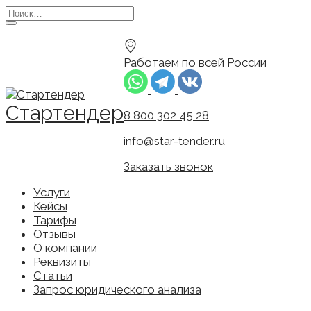
Перейти
Search
к
for:
содержанию
Работаем по всей России
Стартендер
8 800 302 45 28
info@star-tender.ru
Заказать звонок
Услуги
Кейсы
Тарифы
Отзывы
О компании
Реквизиты
Статьи
Запрос юридического анализа