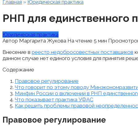
Главная
»
Юридическая практика
РНП для единственного 
Юридическая практика
Автор
Маргарита Жукова
На чтение
5 мин
Просмотро
Внесение в
реестр недобросовестных поставщиков
к
данном случае нет единого условия для принятия реше
Содержание
Правовое регулирование
Что говорит по этому поводу Минэкономразвити
Минфин России о включении в РНП единственног
Что показывает практика УФАС
Как решить проблемы правовой неопределеннос
Правовое регулирование